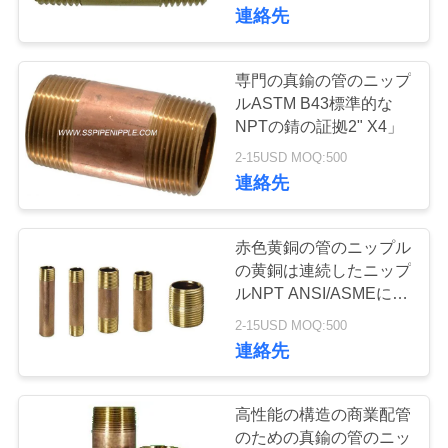
達
連絡先
に
つ
専門の真鍮の管のニップ
19
ルASTM B43標準的な
い
電流を通された管
NPTの錆の証拠2" X4」
て
2-15USD MOQ:500
のニップル
連絡先
工
赤色黄銅の管のニップル
場
の黄銅は連続したニップ
ルNPT ANSI/ASMEに通
11
旅
しました
2-15USD MOQ:500
可鍛鋳鉄パイプフ
行
連絡先
ィッティング
品
高性能の構造の商業配管
のための真鍮の管のニッ