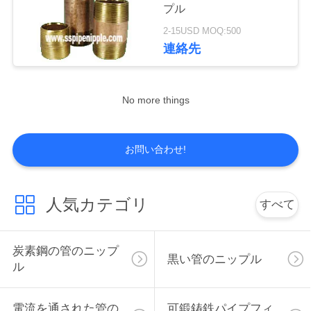
質
プル
管
2-15USD MOQ:500
9
連絡先
理
KCのニップル
No more things
私
達
お問い合わせ!
に
連
5
人気カテゴリ
すべて
スエージのニップ
絡
し
ルの付属品
炭素鋼の管のニップ
黒い管のニップル
ル
な
さ
電流を通された管の
可鍛鋳鉄パイプフィ