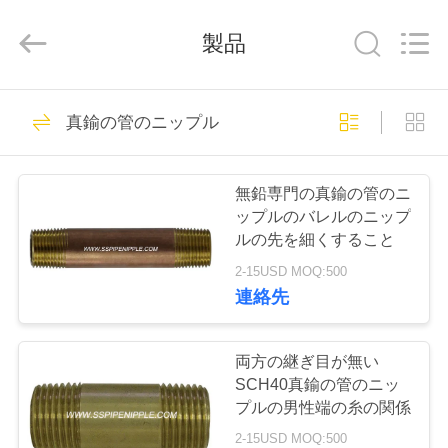
2020
-
2025
CANGZHOU
製品
YOVO
PIPE
INDUSTRY
CO.,LTD.
All
家
34
Rights
真鍮の管のニップル
Reserved.
炭素鋼の管のニッ
Developed
by
ECER
プ
プル
無鉛専門の真鍮の管のニ
ロ
ップルのバレルのニップ
ルの先を細くすること
ダ
2-15USD MOQ:500
ク
連絡先
24
ト
両方の継ぎ目が無い
黒い管のニップル
SCH40真鍮の管のニッ
私
プルの男性端の糸の関係
2-15USD MOQ:500