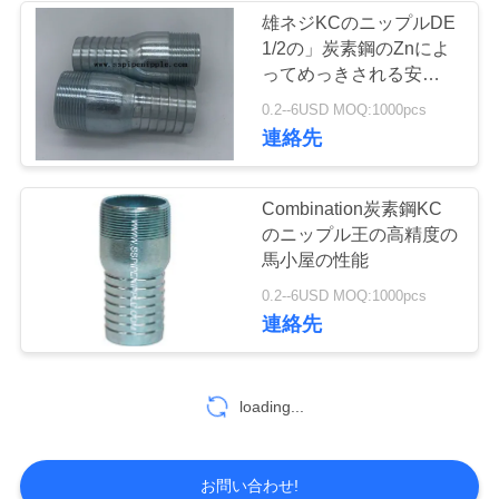
雄ネジKCのニップルDE
い
1/2の」炭素鋼のZnによ
ってめっきされる安全シ
ーリング
引
0.2--6USD MOQ:1000pcs
連絡先
用
を
Combination炭素鋼KC
のニップル王の高精度の
要
馬小屋の性能
求
0.2--6USD MOQ:1000pcs
連絡先
し
な
loading...
さ
い
お問い合わせ!