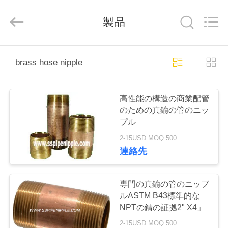
©
2020
-
製品
2026
CANGZHOU
YOVO
PIPE
INDUSTRY
家
CO.,LTD.
All
brass hose nipple
Rights
Reserved.
Developed
by
プ
ECER
高性能の構造の商業配管
ロ
のための真鍮の管のニッ
プル
ダ
2-15USD MOQ:500
ク
連絡先
ト
専門の真鍮の管のニップ
ルASTM B43標準的な
私
NPTの錆の証拠2" X4」
2-15USD MOQ:500