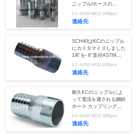
質
ニップル/ホースの
Mender NPTに電流を通
管
0.2--6USD MOQ:1000pcs
した
連絡先
理
SCH40はKCのニップル
私
にカスタマイズしました
1/8"を- 8"直径ASTM
達
A733電流を通しました
0.2--6USD MOQ:1000pcs
に
連絡先
連
耐久KCのニップルによ
絡
って電流を通される鋼鉄
ホース カップリングの
し
液体塗布
0.2--6USD MOQ:1000pcs
な
連絡先
さ