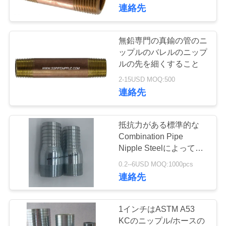
達
連絡先
に
つ
無鉛専門の真鍮の管のニ
ップルのバレルのニップ
い
ルの先を細くすること
て
2-15USD MOQ:500
連絡先
工
抵抗力がある標準的な
場
Combination Pipe
Nipple Steelによって王
旅
のめっきされるよい摩耗
0.2--6USD MOQ:1000pcs
行
連絡先
品
1インチはASTM A53
KCのニップル/ホースの