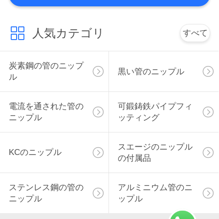
地
人気カテゴリ
すべて
図
炭素鋼の管のニップ
PRIVACY
黒い管のニップル
ル
POLICY
電流を通された管の
可鍛鋳鉄パイプフィ
ニップル
ッティング
スエージのニップル
KCのニップル
の付属品
ステンレス鋼の管の
アルミニウム管のニ
ニップル
ップル