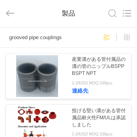
©
2020
-
製品
2025
CANGZHOU
YOVO
PIPE
INDUSTRY
家
CO.,LTD.
All
grooved pipe couplings
Rights
Reserved.
Developed
by
プ
ECER
産業溝がある管付属品の
ロ
溝の管のニップルBSPP
BSPT NPT
ダ
1-10USD MOQ:100pcs
ク
連絡先
ト
投げる堅い溝がある管付
属品耐火性FM/ULは承認
私
しました
1-10USD MOQ:100pcs