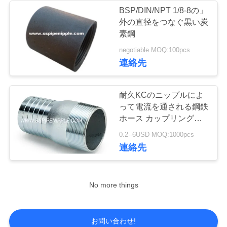
BSP/DIN/NPT 1/8-8の」
い
外の直径をつなぐ黒い炭
素鋼
引
negotiable MOQ:100pcs
連絡先
用
を
耐久KCのニップルによ
って電流を通される鋼鉄
要
ホース カップリングの
求
液体塗布
0.2--6USD MOQ:1000pcs
連絡先
し
な
No more things
さ
い
お問い合わせ!