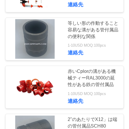
達
連絡先
に
つ
等しい形の作動すること
容易な溝がある管付属品
い
の便利な関係
て
1-10USD MOQ:100pcs
連絡先
工
赤いCplorの溝がある機
場
械ティーRAL3000の延
性がある鉄の管付属品
旅
1-10USD MOQ:100pcs
行
連絡先
品
2"のあたりでX12」は端
の管付属品SCH80