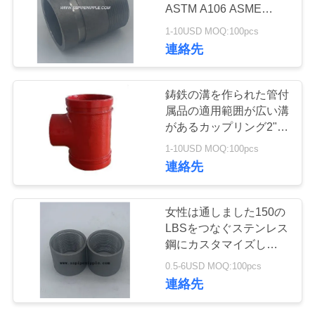
質
ASTM A106 ASME
B1.20.1に溝を作りまし
管
1-10USD MOQ:100pcs
た
連絡先
理
鋳鉄の溝を作られた管付
私
属品の適用範囲が広い溝
があるカップリング2" -
達
6"カスタマイズされる
1-10USD MOQ:100pcs
に
連絡先
連
女性は通しました150の
絡
LBSをつなぐステンレス
鋼にカスタマイズしまし
し
た1/8"を- 6"
0.5-6USD MOQ:100pcs
な
連絡先
さ