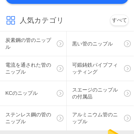
地
人気カテゴリ
すべて
図
炭素鋼の管のニップ
PRIVACY
黒い管のニップル
ル
POLICY
電流を通された管の
可鍛鋳鉄パイプフィ
ニップル
ッティング
スエージのニップル
KCのニップル
の付属品
ステンレス鋼の管の
アルミニウム管のニ
ニップル
ップル