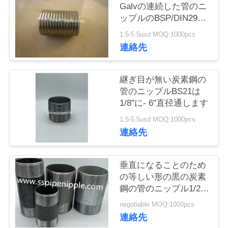
質
Galvの連続した管のニ
ップルのBSP/DIN2999
管
標準
1.5-5.5usd MOQ:1000pcs
理
連絡先
私
継ぎ目が無い炭素鋼の
管のニップルBS21は
達
1/8"に- 6"直径通します
に
1.5-5.5usd MOQ:1000pcs
連絡先
連
絡
垂直になることのため
の等しい形の黒の炭素
し
鋼の管のニップル1/2 X
の終わり
な
negotiable MOQ:1000pcs
連絡先
さ