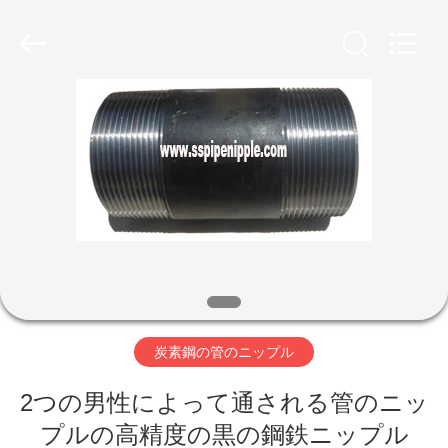
©
2020
-
2026
CANGZHOU
YOVO
PIPE
INDUSTRY
家
CO.,LTD.
All
Rights
Reserved.
Developed
by
プ
ECER
ロ
ダ
ク
ト
炭素鋼の管のニップル
2つの男性によって通される管のニッ
私
プルの高精度の黒の鋼鉄ニップル