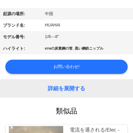
達
に
起源の場所:
中国
つ
HUAHAI
ブランド名:
い
1/8---8"
モデル番号:
て
,
ハイライト:
erwの炭素鋼の管
黒い鋼鉄ニップル
工
お問い合わせ!
場
詳細を展開する
旅
行
類似品
品
電流を通される/Elec -