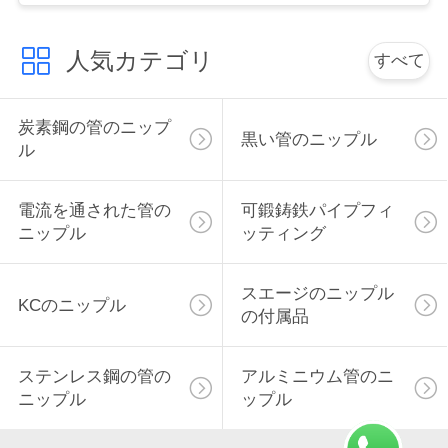
い
人気カテゴリ
すべて
引
炭素鋼の管のニップ
用
黒い管のニップル
ル
を
電流を通された管の
可鍛鋳鉄パイプフィ
要
ニップル
ッティング
求
スエージのニップル
し
KCのニップル
の付属品
な
ステンレス鋼の管の
アルミニウム管のニ
さ
ニップル
ップル
い