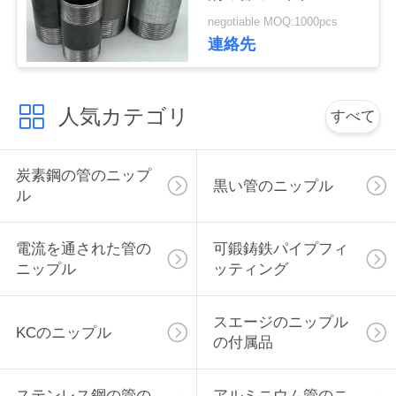
の終わり
い
negotiable MOQ:1000pcs
連絡先
引
人気カテゴリ
すべて
用
を
炭素鋼の管のニップ
黒い管のニップル
要
ル
求
電流を通された管の
可鍛鋳鉄パイプフィ
し
ニップル
ッティング
な
スエージのニップル
KCのニップル
さ
の付属品
い
ステンレス鋼の管の
アルミニウム管のニ