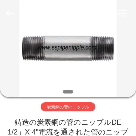
2026
CANGZHOU
YOVO
PIPE
INDUSTRY
CO.,LTD.
All
Rights
家
Reserved.
Developed
by
ECER
プ
ロ
ダ
ク
ト
炭素鋼の管のニップル
鋳造の炭素鋼の管のニップルDE
私
1/2」X 4"電流を通された管のニップ