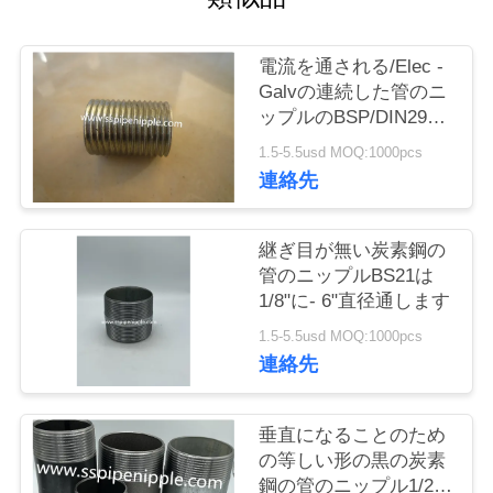
質
管
電流を通される/Elec -
Galvの連続した管のニ
理
ップルのBSP/DIN2999
標準
1.5-5.5usd MOQ:1000pcs
私
連絡先
達
継ぎ目が無い炭素鋼の
に
管のニップルBS21は
1/8"に- 6"直径通します
連
1.5-5.5usd MOQ:1000pcs
絡
連絡先
し
垂直になることのため
な
の等しい形の黒の炭素
さ
鋼の管のニップル1/2 X