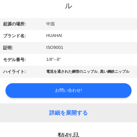
達
ル
に
つ
起源の場所:
中国
い
HUAHAI
ブランド名:
て
ISO9001
証明:
1/8"--8"
モデル番号:
工
,
ハイライト:
電流を通された鋼管のニップル
黒い鋼鉄ニップル
場
お問い合わせ!
旅
行
詳細を展開する
品
類似品