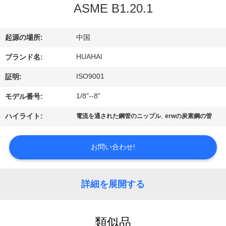
達
ASME B1.20.1
に
つ
起源の場所:
中国
い
HUAHAI
ブランド名:
ISO9001
て
証明:
1/8"--8"
モデル番号:
工
,
ハイライト:
電流を通された鋼管のニップル
erwの炭素鋼の管
場
お問い合わせ!
旅
行
詳細を展開する
品
類似品