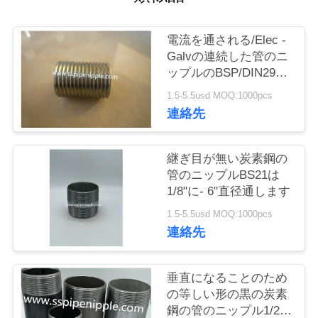
質
管
電流を通される/Elec -
Galvの連続した管のニ
理
ップルのBSP/DIN2999
標準
1.5-5.5usd MOQ:1000pcs
私
連絡先
達
継ぎ目が無い炭素鋼の
に
管のニップルBS21は
1/8"に- 6"直径通します
連
1.5-5.5usd MOQ:1000pcs
絡
連絡先
し
垂直になることのため
な
の等しい形の黒の炭素
さ
鋼の管のニップル1/2 X