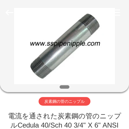
CANGZHOU
YOVO
PIPE
INDUSTRY
CO.,LTD.
All
Rights
Reserved.
家
Developed
by
ECER
プ
ロ
ダ
ク
ト
炭素鋼の管のニップル
電流を通された炭素鋼の管のニップ
私
ルCedula 40/Sch 40 3/4" X 6" ANSI