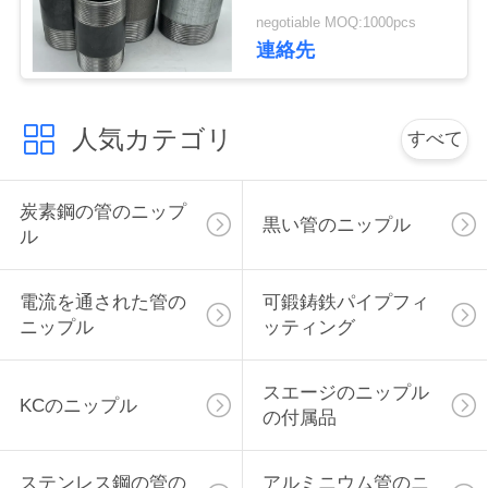
の終わり
negotiable MOQ:1000pcs
い
連絡先
引
人気カテゴリ
すべて
用
を
炭素鋼の管のニップ
黒い管のニップル
要
ル
求
電流を通された管の
可鍛鋳鉄パイプフィ
し
ニップル
ッティング
な
スエージのニップル
KCのニップル
さ
の付属品
い
ステンレス鋼の管の
アルミニウム管のニ