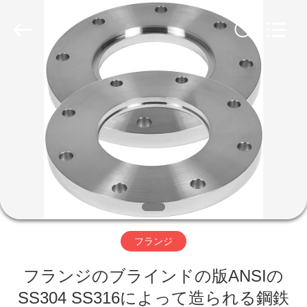
2026
CANGZHOU
YOVO
PIPE
INDUSTRY
CO.,LTD.
All
Rights
家
Reserved.
Developed
by
ECER
プ
ロ
ダ
ク
ト
フランジ
フランジのブラインドの版ANSIの
私
SS304 SS316によって造られる鋼鉄