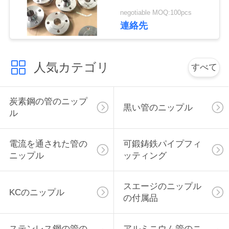
の）フランジ
い
negotiable MOQ:100pcs
ASME/ANSI
連絡先
引
人気カテゴリ
すべて
用
を
炭素鋼の管のニップ
黒い管のニップル
要
ル
求
電流を通された管の
可鍛鋳鉄パイプフィ
し
ニップル
ッティング
な
スエージのニップル
KCのニップル
さ
の付属品
い
ステンレス鋼の管の
アルミニウム管のニ