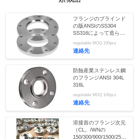
質
管
フランジのブラインド
の版ANSIのSS304
理
SS316によって造られ
る鋼鉄スリップ1/2」-
negotiable MOQ:100pcs
60"
私
連絡先
達
防蝕産業ステンレス鋼
に
のフランジANSI 304L
316L
連
negotiable MOQ:100pcs
絡
連絡先
し
溶接首のフランジ次元
な
（CL。/WNの
さ
150/300/900/1500/2500