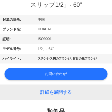
達
スリップ1/2」- 60"
に
つ
起源の場所:
中国
い
HUAHAI
ブランド名:
て
ISO9001
証明:
モデル番号:
1/2」- 64"
工
,
ハイライト:
ステンレス鋼のフランジ
盲目の板フランジ
場
お問い合わせ!
旅
行
詳細を展開する
品
類似品