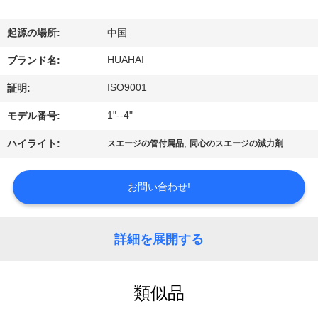
達
に
起源の場所:
中国
つ
HUAHAI
ブランド名:
い
ISO9001
証明:
て
1"--4"
モデル番号:
,
ハイライト:
スエージの管付属品
同心のスエージの減力剤
工
場
お問い合わせ!
旅
詳細を展開する
行
類似品
品