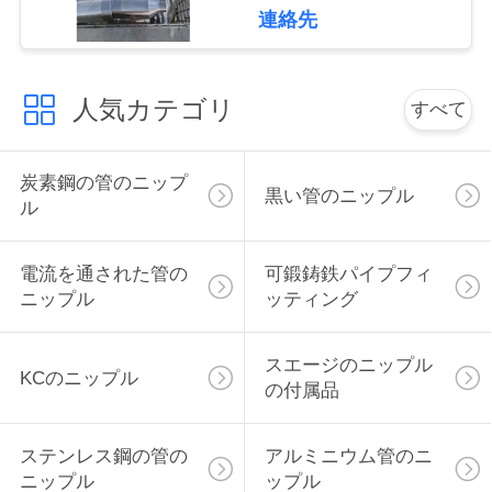
連絡先
い
人気カテゴリ
引
すべて
用
炭素鋼の管のニップ
を
黒い管のニップル
ル
要
電流を通された管の
可鍛鋳鉄パイプフィ
求
ニップル
ッティング
し
スエージのニップル
な
KCのニップル
の付属品
さ
ステンレス鋼の管の
アルミニウム管のニ
い
ニップル
ップル